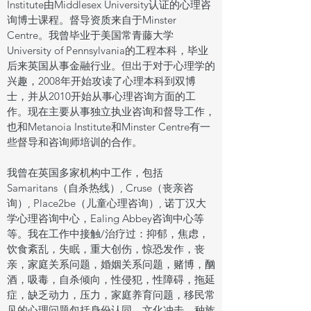
Institute由Middlesex University认证的心理咨
询博士课程。督导资质来自于Minster
Centre。我曾毕业于美国常青藤大学
University of Pennsylvania的工程本科，毕业
后来英国从事金融行业。但出于对于心理学的
兴趣，2008年开始攻读了心理本科到双博
士，并从2010开始从事心理咨询方面的工
作。现在主要从事独立执业咨询和督导工作，
也和Metanoia Institute和Minster Centre有一
些督导和咨询师培训的合作。
我曾在英国多家机构中工作，包括
Samaritans（自杀热线）, Cruse（丧亲咨
询）, Place2be（儿童心理咨询）, 诺丁汉大
学心理咨询中心，Ealing Abbey咨询中心等
等。我在工作中接触/治疗过：抑郁，焦虑，
饮食紊乱，失眠，重大创伤，惊恐发作，丧
亲，家庭关系问题，婚姻关系问题，赌博，酗
酒，吸毒，自杀倾向，性侵犯，性障碍，拖延
症，缺乏动力，压力，家庭养育问题，移民常
见的心理问题包括身份认同，文化冲击，种族