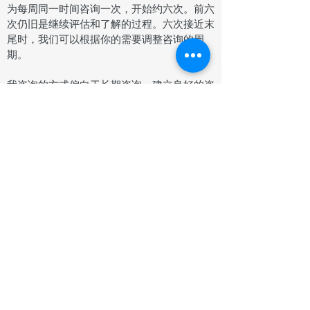
为每周同一时间咨询一次，开始约六次。前六
次仍旧是继续评估和了解的过程。六次接近末
尾时，我们可以根据你的需要调整咨询的周
期。
我咨询的方式偏向于长期咨询，建立良好的咨
询关系，支持个人内心探索，一般不会短期速
成。
​我的咨询室在北伦敦的Muswell Hill。现在只
开放面对面咨询。
我只面对成年人咨询；儿童和青少年咨询建议
寻找特训的儿童和青少年咨询师 (child and
adolescent psychotherapist)。
鉴于保密原则，我只接受本人的咨询沟通；不
接受家人或朋友间接介绍。我理解中国文化中
很多人会代替家人预约看病，还是要说心理咨
询不同于看病吃药被动接受，需要本人有意